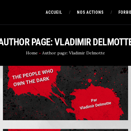
ACCUEIL
ACCUEIL
NOS ACTIONS
FORBI
NOS ACTIONS
MEFAMO
L'imaginaire en mouvement
AUTHOR PAGE: VLADIMIR DELMOTT
FORBIDDEN ZONE
Home
Author page: Vladimir Delmotte
QUI SOMMES-NOUS ?